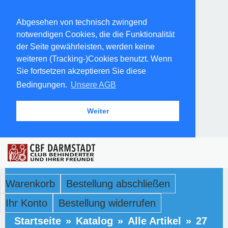
Abgesehen von technisch zwingend
notwendigen Cookies, die die Funktionalität
der Seite gewährleisten, werden keine
weiteren (Tracking-)Cookies benutzt. Wenn
Sie fortsetzen akzeptieren Sie diese
Bedingungen.
Unsere AGB
Weiter
Warenkorb
Bestellung abschließen
Ihr Konto
Bestellung widerrufen
Startseite
»
Katalog
»
Alle Artikel
»
27