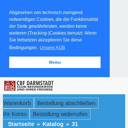
Abgesehen von technisch zwingend
notwendigen Cookies, die die Funktionalität
der Seite gewährleisten, werden keine
weiteren (Tracking-)Cookies benutzt. Wenn
Sie fortsetzen akzeptieren Sie diese
Bedingungen.
Unsere AGB
Weiter
Warenkorb
Bestellung abschließen
Ihr Konto
Bestellung widerrufen
Startseite
»
Katalog
»
31