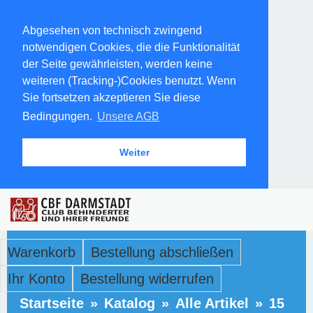
Abgesehen von technisch zwingend
notwendigen Cookies, die die Funktionalität
der Seite gewährleisten, werden keine
weiteren (Tracking-)Cookies benutzt. Wenn
Sie fortsetzen akzeptieren Sie diese
Bedingungen.
Unsere AGB
Weiter
Warenkorb
Bestellung abschließen
Ihr Konto
Bestellung widerrufen
Startseite
»
Katalog
»
Alle Artikel
»
15