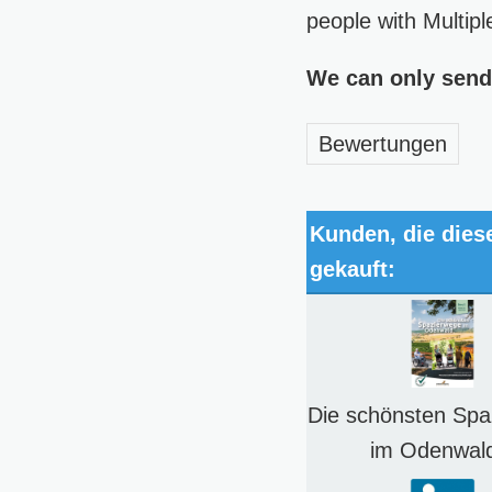
people with Multipl
We can only send
Bewertungen
Kunden, die dies
gekauft:
Die schönsten Spa
im Odenwal