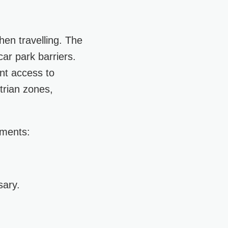
en travelling. The
car park barriers.
ent access to
strian zones,
uments:
sary.