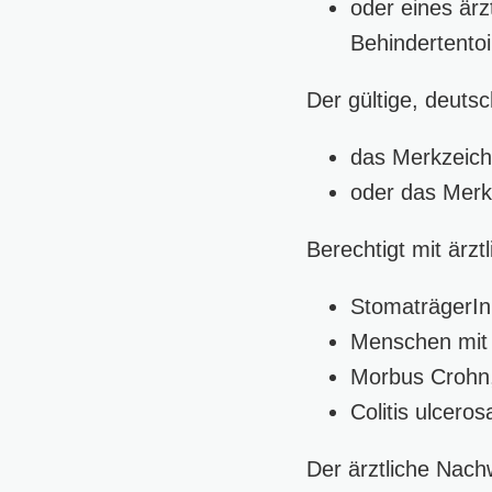
oder eines är
Behindertentoi
Der gültige, deuts
das Merkzeich
oder das Merk
Berechtigt mit ärz
StomaträgerI
Menschen mit M
Morbus Crohn
Colitis ulcero
Der ärztliche Nac