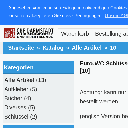
Abgesehen von technisch zwingend notwendigen Cookies, di
fortsetzen akzeptieren Sie diese Bedingungen.
Unsere AG
Warenkorb
Bestellung a
Startseite
»
Katalog
»
Alle Artikel
»
10
Euro-WC Schlüss
Kategorien
[10]
Alle Artikel
(13)
Aufkleber
(5)
Achtung: kann nur
Bücher
(4)
bestellt werden.
Diverses
(5)
(english Version b
Schlüssel
(2)