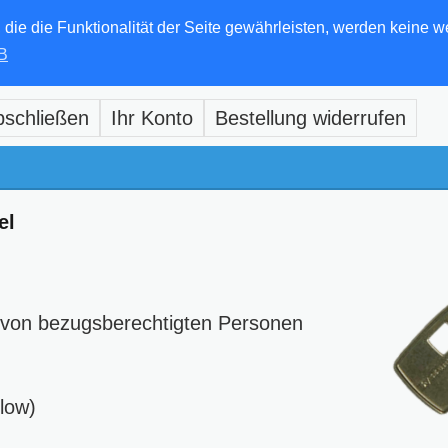
e die Funktionalität der Seite gewährleisten, werden keine w
B
bschließen
Ihr Konto
Bestellung widerrufen
el
 von bezugsberechtigten Personen
elow)