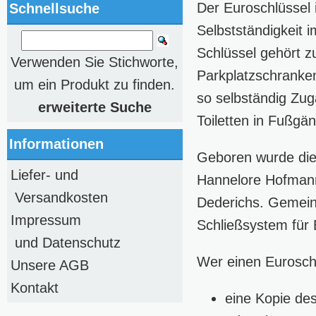
Der Euroschlüssel 
Schnellsuche
Selbstständigkeit 
Schlüssel gehört z
Verwenden Sie Stichworte,
Parkplatzschranke
um ein Produkt zu finden.
so selbständig Zug
erweiterte Suche
Toiletten in Fußg
Informationen
Geboren wurde die 
Liefer- und
Hannelore Hofmann
Versandkosten
Dederichs. Gemein
Impressum
Schließsystem für 
und Datenschutz
Wer einen Eurosch
Unsere AGB
Kontakt
eine Kopie de