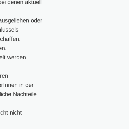
ei denen aktuell
ausgeliehen oder
hlüssels
chaffen.
en.
elt werden.
eren
erInnen in der
iche Nachteile
cht nicht