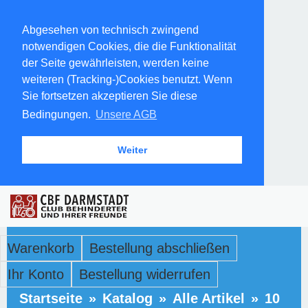
Abgesehen von technisch zwingend
notwendigen Cookies, die die Funktionalität
der Seite gewährleisten, werden keine
weiteren (Tracking-)Cookies benutzt. Wenn
Sie fortsetzen akzeptieren Sie diese
Bedingungen.
Unsere AGB
Weiter
Warenkorb
Bestellung abschließen
Ihr Konto
Bestellung widerrufen
Startseite
»
Katalog
»
Alle Artikel
»
10