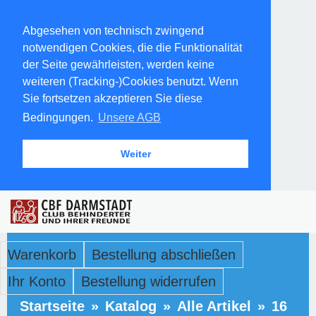
Abgesehen von technisch zwingend
notwendigen Cookies, die die Funktionalität
der Seite gewährleisten, werden keine
weiteren (Tracking-)Cookies benutzt. Wenn
Sie fortsetzen akzeptieren Sie diese
Bedingungen.
Unsere AGB
Weiter
Warenkorb
Bestellung abschließen
Ihr Konto
Bestellung widerrufen
Startseite
»
Katalog
»
Alle Artikel
»
16