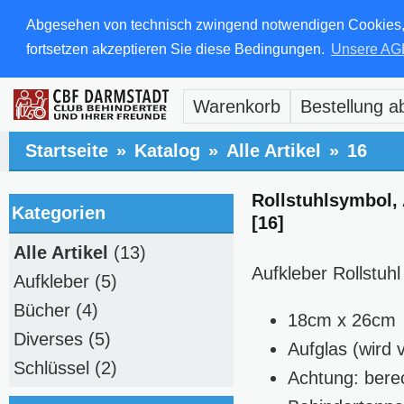
Abgesehen von technisch zwingend notwendigen Cookies, di
fortsetzen akzeptieren Sie diese Bedingungen.
Unsere AG
Warenkorb
Bestellung a
Startseite
»
Katalog
»
Alle Artikel
»
16
Rollstuhlsymbol,
Kategorien
[16]
Alle Artikel
(13)
Aufkleber Rollstuh
Aufkleber
(5)
Bücher
(4)
18cm x 26cm
Diverses
(5)
Aufglas (wird 
Schlüssel
(2)
Achtung: berec