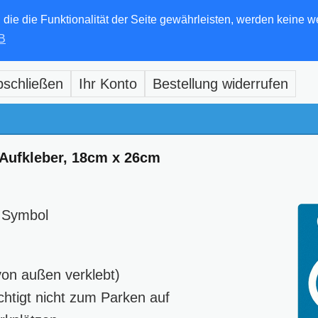
e die Funktionalität der Seite gewährleisten, werden keine w
B
bschließen
Ihr Konto
Bestellung widerrufen
 Aufkleber, 18cm x 26cm
l Symbol
von außen verklebt)
htigt nicht zum Parken auf