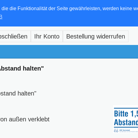
e die Funktionalität der Seite gewährleisten, werden keine w
B
bschließen
Ihr Konto
Bestellung widerrufen
Abstand halten"
stand halten"
von außen verklebt