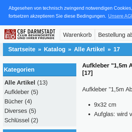
Abgesehen von technisch zwingend notwendigen Cookies, di
fortsetzen akzeptieren Sie diese Bedingungen.
Unsere AG
Warenkorb
Bestellung a
Startseite
»
Katalog
»
Alle Artikel
»
17
Aufkleber "1,5m 
Kategorien
[17]
Alle Artikel
(13)
Aufkleber "1,5m Ab
Aufkleber
(5)
Bücher
(4)
9x32 cm
Diverses
(5)
Aufglas: wird 
Schlüssel
(2)