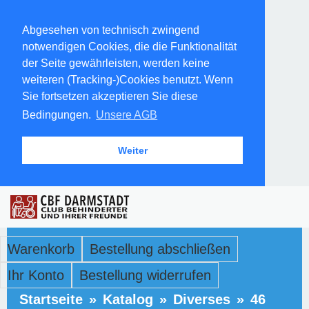
Abgesehen von technisch zwingend
notwendigen Cookies, die die Funktionalität
der Seite gewährleisten, werden keine
weiteren (Tracking-)Cookies benutzt. Wenn
Sie fortsetzen akzeptieren Sie diese
Bedingungen.
Unsere AGB
Weiter
Warenkorb
Bestellung abschließen
Ihr Konto
Bestellung widerrufen
Startseite
»
Katalog
»
Diverses
»
46