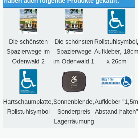
haben auch folgende Produkte gekauft:
Die schönsten
Die schönsten
Rollstuhlsymbol
Spazierwege im
Spazierwege
Aufkleber, 18c
Odenwald 2
im Odenwald 1
x 26cm
Hartschaumplatte,
Sonnenblende,
Aufkleber "1,5
Rollstuhlsymbol
Sonderpreis
Abstand halten"
Lagerräumung