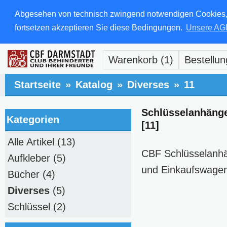
Abgesehen von technisch zwingend notwendigen Cookies, di
fortsetzen akzeptieren Sie diese Bedingungen.
Unsere AG
Warenkorb (1)
Bestellun
Startseite
»
Katalog
»
Diverses
»
11
Schlüsselanhäng
Kategorien
[11]
Alle Artikel
(13)
CBF Schlüsselanhä
Aufkleber
(5)
und Einkaufswagen
Bücher
(4)
Diverses
(5)
Schlüssel
(2)