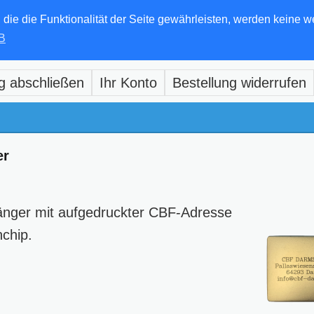
e die Funktionalität der Seite gewährleisten, werden keine w
B
g abschließen
Ihr Konto
Bestellung widerrufen
er
nger mit aufgedruckter CBF-Adresse
chip.