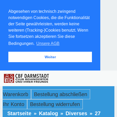
Abgesehen von technisch zwingend
notwendigen Cookies, die die Funktionalität
der Seite gewährleisten, werden keine
weiteren (Tracking-)Cookies benutzt. Wenn
Sie fortsetzen akzeptieren Sie diese
Bedingungen.
Unsere AGB
Weiter
Warenkorb
Bestellung abschließen
Ihr Konto
Bestellung widerrufen
Startseite
»
Katalog
»
Diverses
»
27