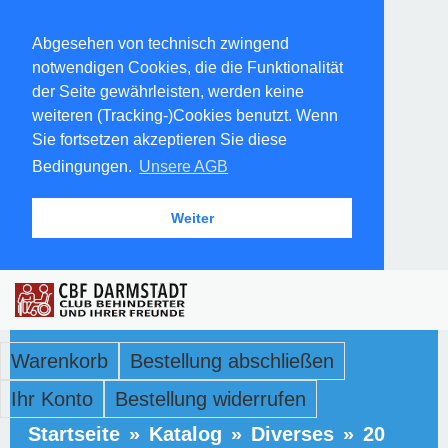
Abgesehen von technisch zwingend
notwendigen Cookies, die die Funktionalität
der Seite gewährleisten, werden keine
weiteren (Tracking-)Cookies benutzt. Wenn
Sie fortsetzen akzeptieren Sie diese
Bedingungen.
Unsere AGB
Weiter
Warenkorb
Bestellung abschließen
Ihr Konto
Bestellung widerrufen
Startseite
»
Katalog
»
Diverses
»
20