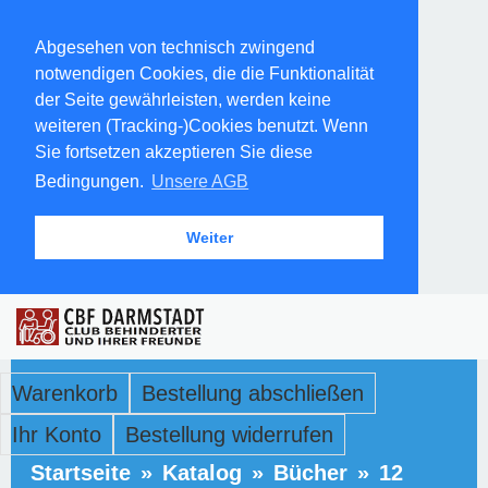
Abgesehen von technisch zwingend
notwendigen Cookies, die die Funktionalität
der Seite gewährleisten, werden keine
weiteren (Tracking-)Cookies benutzt. Wenn
Sie fortsetzen akzeptieren Sie diese
Bedingungen.
Unsere AGB
Weiter
Warenkorb
Bestellung abschließen
Ihr Konto
Bestellung widerrufen
Startseite
»
Katalog
»
Bücher
»
12