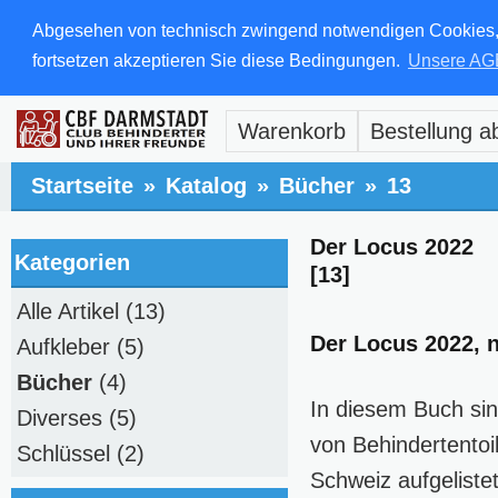
Abgesehen von technisch zwingend notwendigen Cookies, di
fortsetzen akzeptieren Sie diese Bedingungen.
Unsere AG
Warenkorb
Bestellung a
Startseite
»
Katalog
»
Bücher
»
13
Der Locus 2022
Kategorien
[13]
Alle Artikel
(13)
Der Locus 2022, 
Aufkleber
(5)
Bücher
(4)
In diesem Buch sin
Diverses
(5)
von Behindertentoi
Schlüssel
(2)
Schweiz aufgeliste