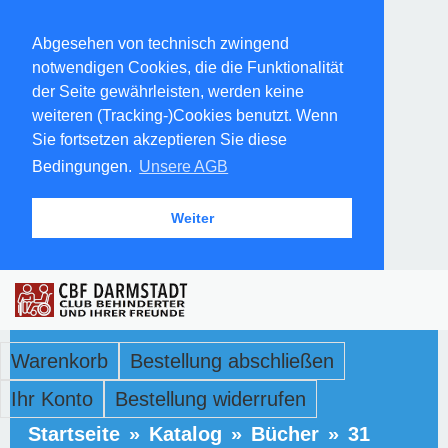
Abgesehen von technisch zwingend
notwendigen Cookies, die die Funktionalität
der Seite gewährleisten, werden keine
weiteren (Tracking-)Cookies benutzt. Wenn
Sie fortsetzen akzeptieren Sie diese
Bedingungen.
Unsere AGB
Weiter
Warenkorb
Bestellung abschließen
Ihr Konto
Bestellung widerrufen
Startseite
»
Katalog
»
Bücher
»
31