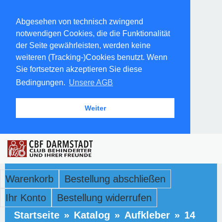
Abgesehen von technisch zwingend
notwendigen Cookies, die die Funktionalität
der Seite gewährleisten, werden keine
weiteren (Tracking-)Cookies benutzt. Wenn
Sie fortsetzen akzeptieren Sie diese
Bedingungen.
Unsere AGB
Weiter
Warenkorb
Bestellung abschließen
Ihr Konto
Bestellung widerrufen
Startseite
»
Katalog
»
Aufkleber
»
14