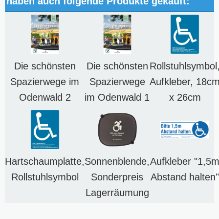
haben auch folgende Produkte gekauft:
Die schönsten
Die schönsten
Rollstuhlsymbol
Spazierwege im
Spazierwege
Aufkleber, 18c
Odenwald 2
im Odenwald 1
x 26cm
Hartschaumplatte,
Sonnenblende,
Aufkleber "1,5
Rollstuhlsymbol
Sonderpreis
Abstand halten"
Lagerräumung