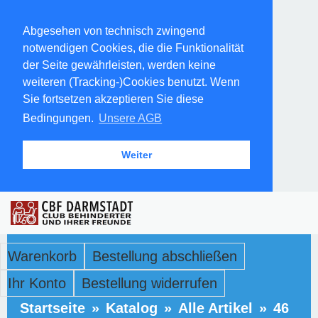
Abgesehen von technisch zwingend
notwendigen Cookies, die die Funktionalität
der Seite gewährleisten, werden keine
weiteren (Tracking-)Cookies benutzt. Wenn
Sie fortsetzen akzeptieren Sie diese
Bedingungen.
Unsere AGB
Weiter
Warenkorb
Bestellung abschließen
Ihr Konto
Bestellung widerrufen
Startseite
»
Katalog
»
Alle Artikel
»
46