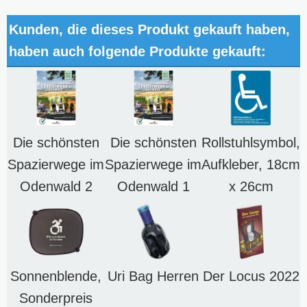
Kunden, die dieses Produkt gekauft haben,
haben auch folgende Produkte gekauft:
Die schönsten
Die schönsten
Rollstuhlsymbol,
Spazierwege im
Spazierwege im
Aufkleber, 18cm
Odenwald 2
Odenwald 1
x 26cm
Sonnenblende,
Uri Bag Herren
Der Locus 2022
Sonderpreis