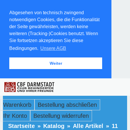
Abgesehen von technisch zwingend
notwendigen Cookies, die die Funktionalität
der Seite gewährleisten, werden keine
weiteren (Tracking-)Cookies benutzt. Wenn
Sie fortsetzen akzeptieren Sie diese
Bedingungen.
Unsere AGB
Weiter
Warenkorb
Bestellung abschließen
Ihr Konto
Bestellung widerrufen
Startseite
»
Katalog
»
Alle Artikel
»
11