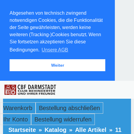
Abgesehen von technisch zwingend
notwendigen Cookies, die die Funktionalität
der Seite gewährleisten, werden keine
weiteren (Tracking-)Cookies benutzt. Wenn
Sie fortsetzen akzeptieren Sie diese
Bedingungen.
Unsere AGB
Weiter
Warenkorb
Bestellung abschließen
Ihr Konto
Bestellung widerrufen
Startseite
»
Katalog
»
Alle Artikel
»
11