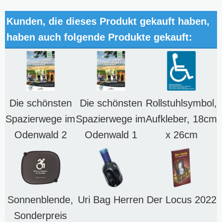
Kunden, die dieses Produkt gekauft haben,
haben auch folgende Produkte gekauft:
Die schönsten
Die schönsten
Rollstuhlsymbol,
Spazierwege im
Spazierwege im
Aufkleber, 18cm
Odenwald 2
Odenwald 1
x 26cm
Sonnenblende,
Uri Bag Herren
Der Locus 2022
Sonderpreis