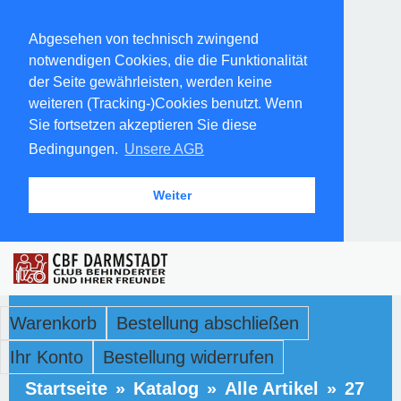
Abgesehen von technisch zwingend
notwendigen Cookies, die die Funktionalität
der Seite gewährleisten, werden keine
weiteren (Tracking-)Cookies benutzt. Wenn
Sie fortsetzen akzeptieren Sie diese
Bedingungen.
Unsere AGB
Weiter
Warenkorb
Bestellung abschließen
Ihr Konto
Bestellung widerrufen
Startseite
»
Katalog
»
Alle Artikel
»
27