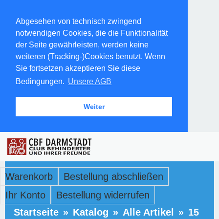
Abgesehen von technisch zwingend
notwendigen Cookies, die die Funktionalität
der Seite gewährleisten, werden keine
weiteren (Tracking-)Cookies benutzt. Wenn
Sie fortsetzen akzeptieren Sie diese
Bedingungen.
Unsere AGB
Weiter
Warenkorb
Bestellung abschließen
Ihr Konto
Bestellung widerrufen
Startseite
»
Katalog
»
Alle Artikel
»
15