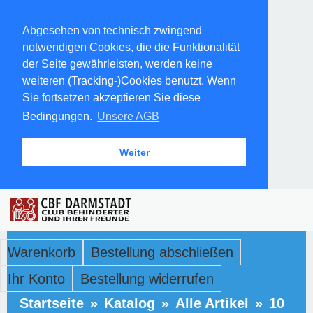
Abgesehen von technisch zwingend
notwendigen Cookies, die die Funktionalität
der Seite gewährleisten, werden keine
weiteren (Tracking-)Cookies benutzt. Wenn
Sie fortsetzen akzeptieren Sie diese
Bedingungen.
Unsere AGB
Weiter
Warenkorb
Bestellung abschließen
Ihr Konto
Bestellung widerrufen
Startseite
»
Katalog
»
Alle Artikel
»
10