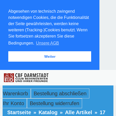
Abgesehen von technisch zwingend
notwendigen Cookies, die die Funktionalität
der Seite gewährleisten, werden keine
weiteren (Tracking-)Cookies benutzt. Wenn
Sie fortsetzen akzeptieren Sie diese
Bedingungen.
Unsere AGB
Weiter
Warenkorb
Bestellung abschließen
Ihr Konto
Bestellung widerrufen
Startseite
»
Katalog
»
Alle Artikel
»
17