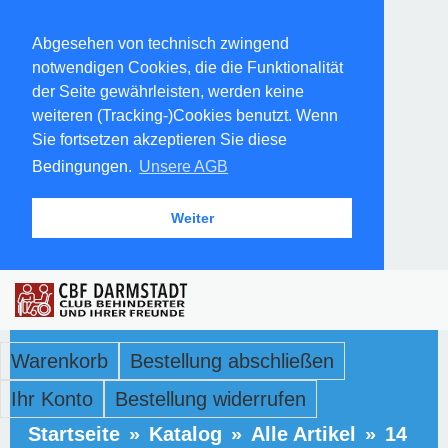
Abgesehen von technisch zwingend
notwendigen Cookies, die die Funktionalität
der Seite gewährleisten, werden keine
weiteren (Tracking-)Cookies benutzt. Wenn
Sie fortsetzen akzeptieren Sie diese
Bedingungen.
Unsere AGB
Weiter
Warenkorb
Bestellung abschließen
Ihr Konto
Bestellung widerrufen
Startseite
»
Katalog
»
Alle Artikel
»
14