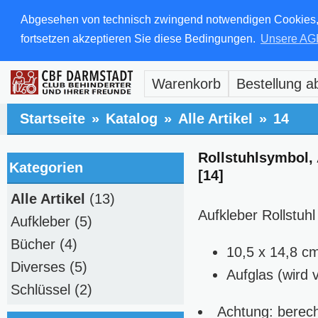
Abgesehen von technisch zwingend notwendigen Cookies, di
fortsetzen akzeptieren Sie diese Bedingungen.
Unsere AG
Warenkorb
Bestellung a
Startseite
»
Katalog
»
Alle Artikel
»
14
Rollstuhlsymbol, 
Kategorien
[14]
Alle Artikel
(13)
Aufkleber Rollstuh
Aufkleber
(5)
Bücher
(4)
10,5 x 14,8 c
Diverses
(5)
Aufglas (wird 
Schlüssel
(2)
Achtung: berech