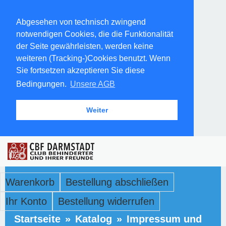
Abgesehen von technisch zwingend
notwendigen Cookies, die die Funktionalität
der Seite gewährleisten, werden keine
weiteren (Tracking-)Cookies benutzt. Wenn
Sie fortsetzen akzeptieren Sie diese
Bedingungen.
Unsere AGB
Weiter
Warenkorb
Bestellung abschließen
Ihr Konto
Bestellung widerrufen
Startseite
»
Katalog
»
Impressum und