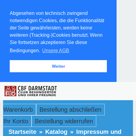
Abgesehen von technisch zwingend
notwendigen Cookies, die die Funktionalität
der Seite gewährleisten, werden keine
weiteren (Tracking-)Cookies benutzt. Wenn
Sie fortsetzen akzeptieren Sie diese
Bedingungen.
Unsere AGB
Weiter
Warenkorb
Bestellung abschließen
Ihr Konto
Bestellung widerrufen
Startseite
»
Katalog
»
Impressum und