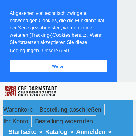
Abgesehen von technisch zwingend
notwendigen Cookies, die die Funktionalität
der Seite gewährleisten, werden keine
weiteren (Tracking-)Cookies benutzt. Wenn
Sie fortsetzen akzeptieren Sie diese
Bedingungen.
Unsere AGB
Weiter
Warenkorb
Bestellung abschließen
Ihr Konto
Bestellung widerrufen
Startseite
»
Katalog
»
Anmelden
»