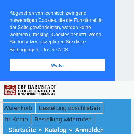
Abgesehen von technisch zwingend
notwendigen Cookies, die die Funktionalität
der Seite gewährleisten, werden keine
weiteren (Tracking-)Cookies benutzt. Wenn
Sie fortsetzen akzeptieren Sie diese
Bedingungen.
Unsere AGB
Weiter
Warenkorb
Bestellung abschließen
Ihr Konto
Bestellung widerrufen
Startseite
»
Katalog
»
Anmelden