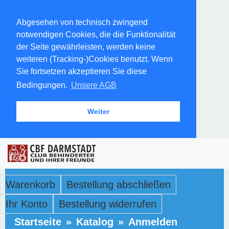
Abgesehen von technisch zwingend
notwendigen Cookies, die die Funktionalität
der Seite gewährleisten, werden keine
weiteren (Tracking-)Cookies benutzt. Wenn
Sie fortsetzen akzeptieren Sie diese
Bedingungen.
Unsere AGB
Weiter
Warenkorb
Bestellung abschließen
Ihr Konto
Bestellung widerrufen
Startseite
»
Katalog
»
Anmelden