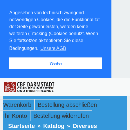
Abgesehen von technisch zwingend
notwendigen Cookies, die die Funktionalität
der Seite gewährleisten, werden keine
weiteren (Tracking-)Cookies benutzt. Wenn
Sie fortsetzen akzeptieren Sie diese
Bedingungen.
Unsere AGB
Weiter
Warenkorb
Bestellung abschließen
Ihr Konto
Bestellung widerrufen
Startseite
»
Katalog
»
Diverses