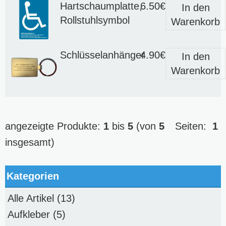
Hartschaumplatte,
6.50€
In den
Rollstuhlsymbol
Warenkorb
Schlüsselanhänger
4.90€
In den
Warenkorb
angezeigte Produkte:
1
bis
5
(von
5
Seiten:
1
insgesamt)
Kategorien
Alle Artikel
(13)
Aufkleber
(5)