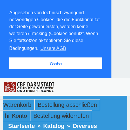
Abgesehen von technisch zwingend
notwendigen Cookies, die die Funktionalität
der Seite gewährleisten, werden keine
weiteren (Tracking-)Cookies benutzt. Wenn
Sie fortsetzen akzeptieren Sie diese
Bedingungen.
Unsere AGB
Weiter
Warenkorb
Bestellung abschließen
Ihr Konto
Bestellung widerrufen
Startseite
»
Katalog
»
Diverses