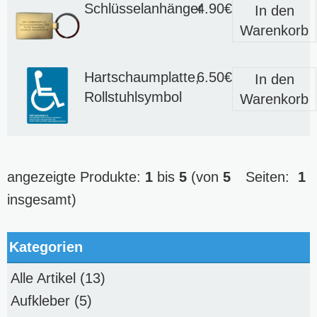
Schlüsselanhänger
4.90€
In den
Warenkorb
Hartschaumplatte,
6.50€
In den
Rollstuhlsymbol
Warenkorb
angezeigte Produkte:
1
bis
5
(von
5
Seiten:
1
insgesamt)
Kategorien
Alle Artikel
(13)
Aufkleber
(5)