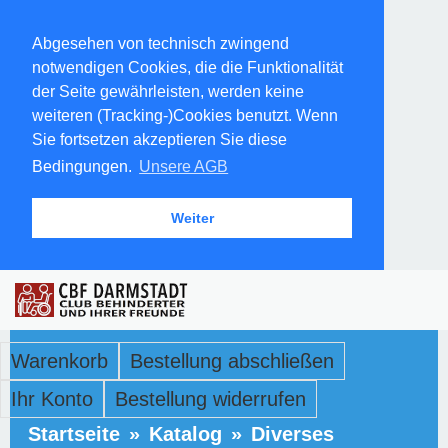
Abgesehen von technisch zwingend
notwendigen Cookies, die die Funktionalität
der Seite gewährleisten, werden keine
weiteren (Tracking-)Cookies benutzt. Wenn
Sie fortsetzen akzeptieren Sie diese
Bedingungen.
Unsere AGB
Weiter
Warenkorb
Bestellung abschließen
Ihr Konto
Bestellung widerrufen
Startseite
»
Katalog
»
Diverses