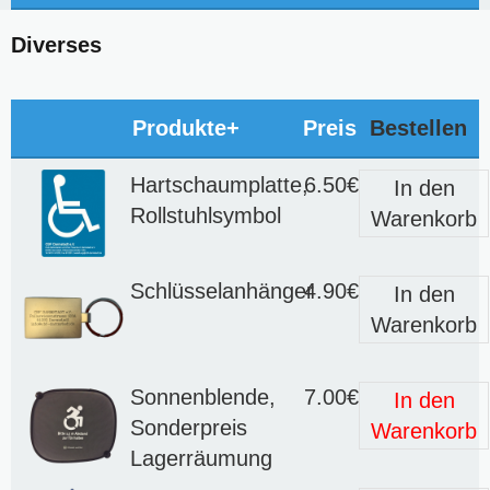
Diverses
Produkte+
Preis
Bestellen
Hartschaumplatte,
6.50€
In den
Rollstuhlsymbol
Warenkorb
Schlüsselanhänger
4.90€
In den
Warenkorb
Sonnenblende,
7.00€
In den
Sonderpreis
Warenkorb
Lagerräumung