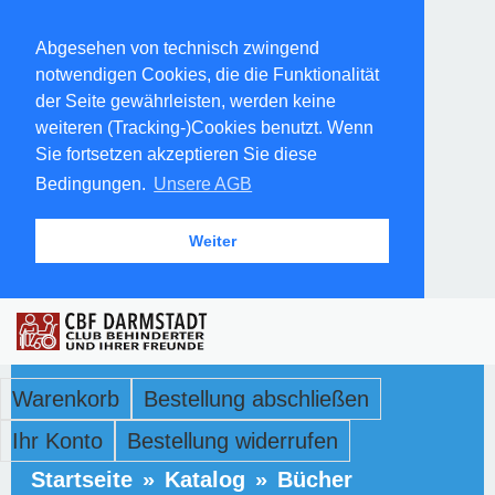
Abgesehen von technisch zwingend
notwendigen Cookies, die die Funktionalität
der Seite gewährleisten, werden keine
weiteren (Tracking-)Cookies benutzt. Wenn
Sie fortsetzen akzeptieren Sie diese
Bedingungen.
Unsere AGB
Weiter
Warenkorb
Bestellung abschließen
Ihr Konto
Bestellung widerrufen
Startseite
»
Katalog
»
Bücher