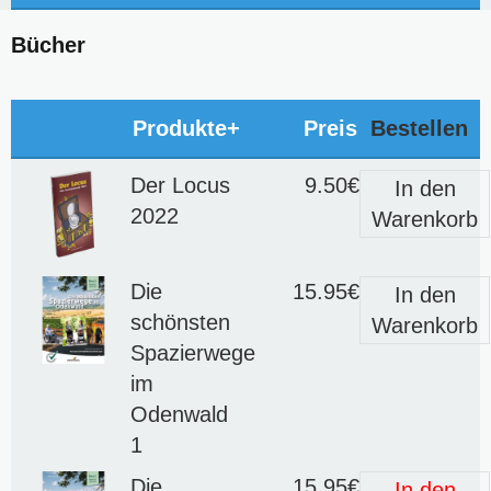
Bücher
Produkte+
Preis
Bestellen
Der Locus
9.50€
In den
2022
Warenkorb
Die
15.95€
In den
schönsten
Warenkorb
Spazierwege
im
Odenwald
1
Die
15.95€
In den