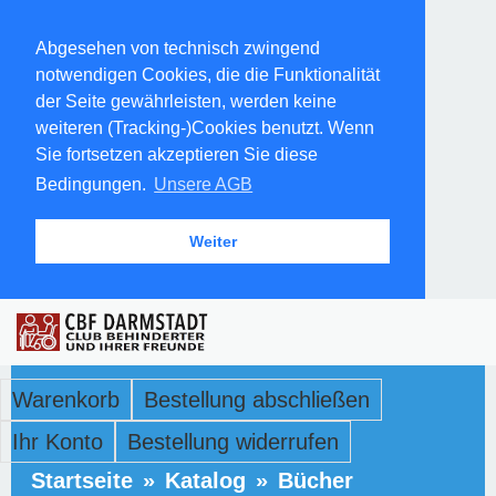
Abgesehen von technisch zwingend
notwendigen Cookies, die die Funktionalität
der Seite gewährleisten, werden keine
weiteren (Tracking-)Cookies benutzt. Wenn
Sie fortsetzen akzeptieren Sie diese
Bedingungen.
Unsere AGB
Weiter
Warenkorb
Bestellung abschließen
Ihr Konto
Bestellung widerrufen
Startseite
»
Katalog
»
Bücher