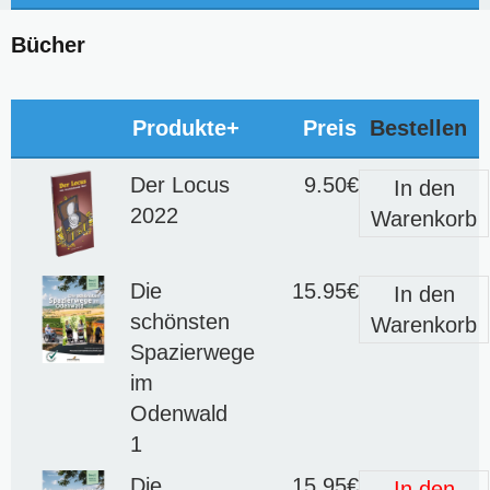
Bücher
Produkte+
Preis
Bestellen
Der Locus
9.50€
In den
2022
Warenkorb
Die
15.95€
In den
schönsten
Warenkorb
Spazierwege
im
Odenwald
1
Die
15.95€
In den