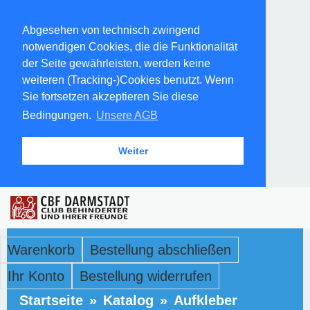
Abgesehen von technisch zwingend
notwendigen Cookies, die die Funktionalität
der Seite gewährleisten, werden keine
weiteren (Tracking-)Cookies benutzt. Wenn
Sie fortsetzen akzeptieren Sie diese
Bedingungen.
Unsere AGB
Weiter
Warenkorb
Bestellung abschließen
Ihr Konto
Bestellung widerrufen
Startseite
»
Katalog
»
Aufkleber