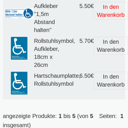
Aufkleber
5.50€
In den
"1,5m
Warenkorb
Abstand
halten"
Rollstuhlsymbol,
5.70€
In den
Aufkleber,
Warenkorb
18cm x
26cm
Hartschaumplatte,
6.50€
In den
Rollstuhlsymbol
Warenkorb
angezeigte Produkte:
1
bis
5
(von
5
Seiten:
1
insgesamt)