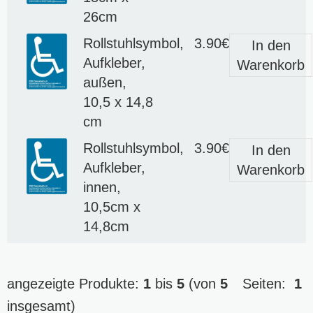
26cm
Rollstuhlsymbol,
3.90€
In den
Aufkleber,
Warenkorb
außen,
10,5 x 14,8
cm
Rollstuhlsymbol,
3.90€
In den
Aufkleber,
Warenkorb
innen,
10,5cm x
14,8cm
angezeigte Produkte:
1
bis
5
(von
5
Seiten:
1
insgesamt)