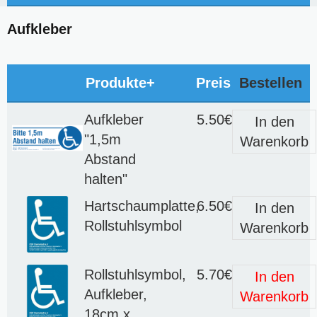
Aufkleber
Produkte+
Preis
Bestellen
Aufkleber
5.50€
In den
"1,5m
Warenkorb
Abstand
halten"
Hartschaumplatte,
6.50€
In den
Rollstuhlsymbol
Warenkorb
Rollstuhlsymbol,
5.70€
In den
Aufkleber,
Warenkorb
18cm x