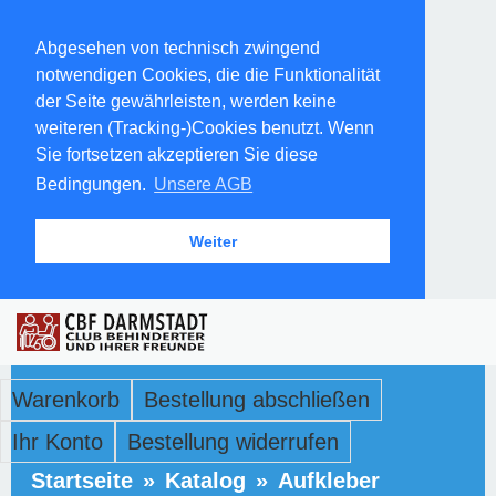
Abgesehen von technisch zwingend
notwendigen Cookies, die die Funktionalität
der Seite gewährleisten, werden keine
weiteren (Tracking-)Cookies benutzt. Wenn
Sie fortsetzen akzeptieren Sie diese
Bedingungen.
Unsere AGB
Weiter
Warenkorb
Bestellung abschließen
Ihr Konto
Bestellung widerrufen
Startseite
»
Katalog
»
Aufkleber