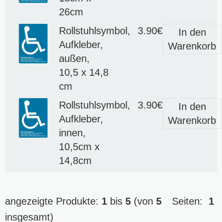
26cm
Rollstuhlsymbol,
3.90€
In den
Aufkleber,
Warenkorb
außen,
10,5 x 14,8
cm
Rollstuhlsymbol,
3.90€
In den
Aufkleber,
Warenkorb
innen,
10,5cm x
14,8cm
angezeigte Produkte:
1
bis
5
(von
5
Seiten:
1
insgesamt)