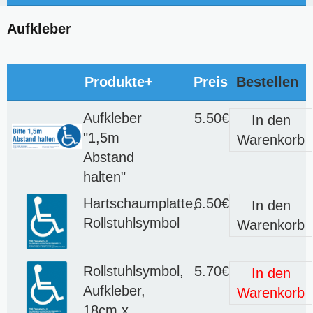
Aufkleber
Produkte+
Preis
Bestellen
Aufkleber
5.50€
In den
"1,5m
Warenkorb
Abstand
halten"
Hartschaumplatte,
6.50€
In den
Rollstuhlsymbol
Warenkorb
Rollstuhlsymbol,
5.70€
In den
Aufkleber,
Warenkorb
18cm x