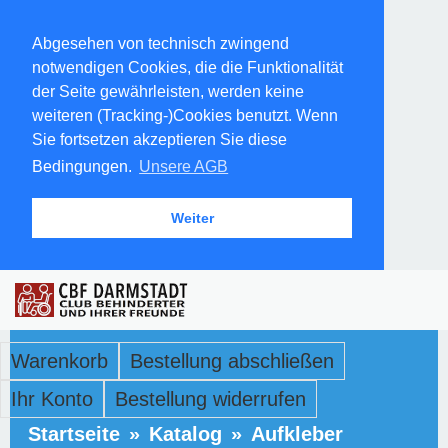
Abgesehen von technisch zwingend
notwendigen Cookies, die die Funktionalität
der Seite gewährleisten, werden keine
weiteren (Tracking-)Cookies benutzt. Wenn
Sie fortsetzen akzeptieren Sie diese
Bedingungen.
Unsere AGB
Weiter
Warenkorb
Bestellung abschließen
Ihr Konto
Bestellung widerrufen
Startseite
»
Katalog
»
Aufkleber