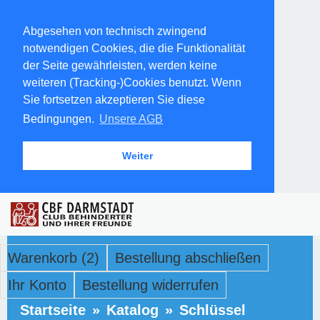
Abgesehen von technisch zwingend
notwendigen Cookies, die die Funktionalität
der Seite gewährleisten, werden keine
weiteren (Tracking-)Cookies benutzt. Wenn
Sie fortsetzen akzeptieren Sie diese
Bedingungen.
Unsere AGB
Weiter
Warenkorb (2)
Bestellung abschließen
Ihr Konto
Bestellung widerrufen
Startseite
»
Katalog
»
Schlüssel