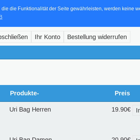
e die Funktionalität der Seite gewährleisten, werden keine w
B
bschließen
Ihr Konto
Bestellung widerrufen
Produkte-
Preis
Uri Bag Herren
19.90€
I
Uri Bag Damen
20.90€