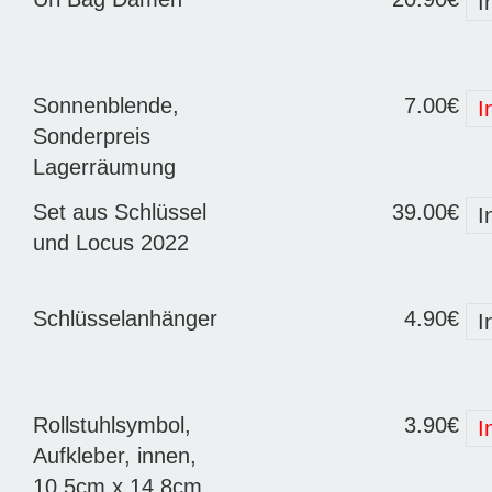
I
Sonnenblende,
7.00€
I
Sonderpreis
Lagerräumung
Set aus Schlüssel
39.00€
I
und Locus 2022
Schlüsselanhänger
4.90€
I
Rollstuhlsymbol,
3.90€
I
Aufkleber, innen,
10,5cm x 14,8cm