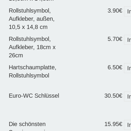
Rollstuhlsymbol,
3.90€
I
Aufkleber, außen,
10,5 x 14,8 cm
Rollstuhlsymbol,
5.70€
I
Aufkleber, 18cm x
26cm
Hartschaumplatte,
6.50€
I
Rollstuhlsymbol
Euro-WC Schlüssel
30.50€
I
Die schönsten
15.95€
I