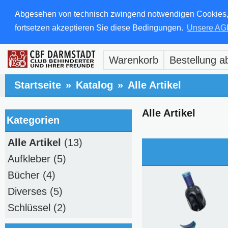
Abgesehen von technisch zwingend notwendigen Cookies, di
fortsetzen akzeptieren Sie diese Bedingungen.
Unsere AG
Warenkorb
Bestellung a
Startseite
»
Katalog
»
Alle Artikel
Alle Artikel
Kategorien
Alle Artikel
(13)
Aufkleber
(5)
Bücher
(4)
Diverses
(5)
Schlüssel
(2)