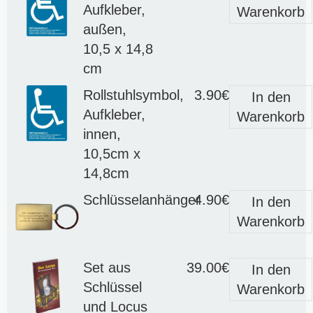
Aufkleber,
Warenkorb
außen,
10,5 x 14,8
cm
Rollstuhlsymbol,
3.90€
In den
Aufkleber,
Warenkorb
innen,
10,5cm x
14,8cm
Schlüsselanhänger
4.90€
In den
Warenkorb
Set aus
39.00€
In den
Schlüssel
Warenkorb
und Locus