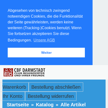
Abgesehen von technisch zwingend
notwendigen Cookies, die die Funktionalität
der Seite gewährleisten, werden keine
weiteren (Tracking-)Cookies benutzt. Wenn
Sie fortsetzen akzeptieren Sie diese
Bedingungen.
Unsere AGB
Weiter
Warenkorb
Bestellung abschließen
Ihr Konto
Bestellung widerrufen
Startseite
»
Katalog
»
Alle Artikel