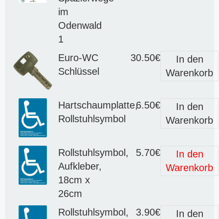
im
Odenwald
1
Euro-WC
30.50€
In den
Schlüssel
Warenkorb
Hartschaumplatte,
6.50€
In den
Rollstuhlsymbol
Warenkorb
Rollstuhlsymbol,
5.70€
In den
Aufkleber,
Warenkorb
18cm x
26cm
Rollstuhlsymbol,
3.90€
In den