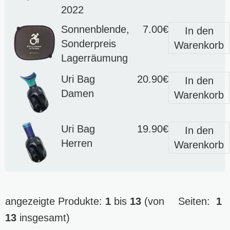
2022
Sonnenblende,
7.00€
In den
Sonderpreis
Warenkorb
Lagerräumung
Uri Bag
20.90€
In den
Damen
Warenkorb
Uri Bag
19.90€
In den
Herren
Warenkorb
angezeigte Produkte:
1
bis
13
(von
Seiten:
1
13
insgesamt)