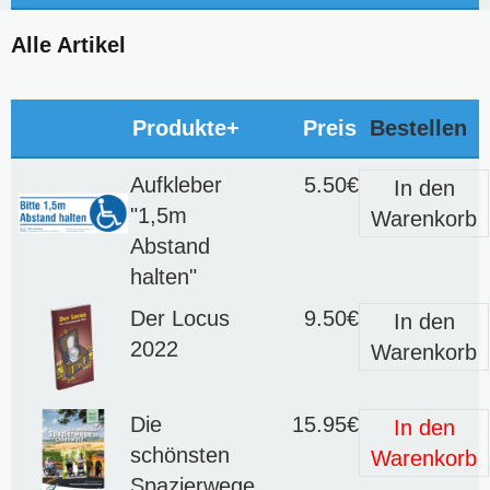
Alle Artikel
Produkte+
Preis
Bestellen
Aufkleber
5.50€
In den
"1,5m
Warenkorb
Abstand
halten"
Der Locus
9.50€
In den
2022
Warenkorb
Die
15.95€
In den
schönsten
Warenkorb
Spazierwege