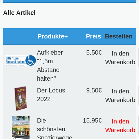
Alle Artikel
Produkte+
Preis
Bestellen
Aufkleber
5.50€
In den
"1,5m
Warenkorb
Abstand
halten"
Der Locus
9.50€
In den
2022
Warenkorb
Die
15.95€
In den
schönsten
Warenkorb
Spazierwege