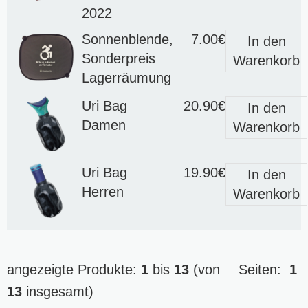
2022
Sonnenblende,
7.00€
In den
Sonderpreis
Warenkorb
Lagerräumung
Uri Bag
20.90€
In den
Damen
Warenkorb
Uri Bag
19.90€
In den
Herren
Warenkorb
angezeigte Produkte:
1
bis
13
(von
Seiten:
1
13
insgesamt)