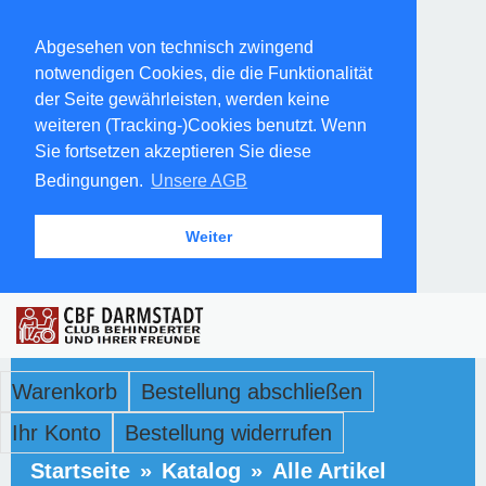
Abgesehen von technisch zwingend
notwendigen Cookies, die die Funktionalität
der Seite gewährleisten, werden keine
weiteren (Tracking-)Cookies benutzt. Wenn
Sie fortsetzen akzeptieren Sie diese
Bedingungen.
Unsere AGB
Weiter
Warenkorb
Bestellung abschließen
Ihr Konto
Bestellung widerrufen
Startseite
»
Katalog
»
Alle Artikel