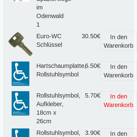
im
Odenwald
1
Euro-WC
30.50€
In den
Schlüssel
Warenkorb
Hartschaumplatte,
6.50€
In den
Rollstuhlsymbol
Warenkorb
Rollstuhlsymbol,
5.70€
In den
Aufkleber,
Warenkorb
18cm x
26cm
Rollstuhlsymbol,
3.90€
In den