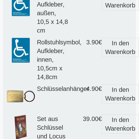
Aufkleber,
Warenkorb
außen,
10,5 x 14,8
cm
Rollstuhlsymbol,
3.90€
In den
Aufkleber,
Warenkorb
innen,
10,5cm x
14,8cm
Schlüsselanhänger
4.90€
In den
Warenkorb
Set aus
39.00€
In den
Schlüssel
Warenkorb
und Locus