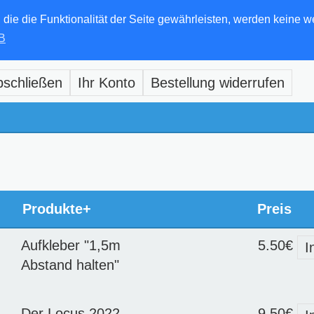
e die Funktionalität der Seite gewährleisten, werden keine w
B
bschließen
Ihr Konto
Bestellung widerrufen
Produkte+
Preis
Aufkleber "1,5m
5.50€
I
Abstand halten"
Der Locus 2022
9.50€