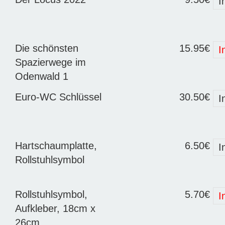
I
Die schönsten
15.95€
I
Spazierwege im
Odenwald 1
Euro-WC Schlüssel
30.50€
I
Hartschaumplatte,
6.50€
I
Rollstuhlsymbol
Rollstuhlsymbol,
5.70€
I
Aufkleber, 18cm x
26cm