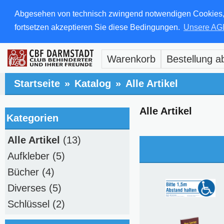
Abgesehen von technisch zwingend notwendigen Cookies, di
fortsetzen akzeptieren Sie diese Bedingungen.
Unsere AG
Warenkorb
Bestellung a
Startseite
»
Katalog
»
Alle Artikel
Alle Artikel
Kategorien
Alle Artikel
(13)
Aufkleber
(5)
Bücher
(4)
Diverses
(5)
Schlüssel
(2)