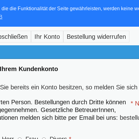
e die Funktionalität der Seite gewährleisten, werden keine w
B
bschließen
Ihr Konto
Bestellung widerrufen
 Ihrem Kundenkonto
e bereits ein Konto besitzen, so melden Sie sich 
ten Person. Bestellungen durch Dritte können
* 
ntgegennehmen. Gesetzliche BetreuerInnen,
utionen melden sich bitte per Email bei uns:
bestel