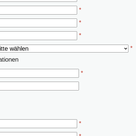
*
*
*
*
ationen
*
*