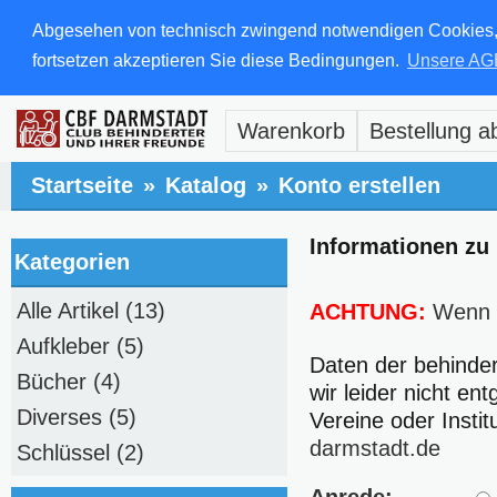
Abgesehen von technisch zwingend notwendigen Cookies, di
fortsetzen akzeptieren Sie diese Bedingungen.
Unsere AG
Warenkorb
Bestellung a
Startseite
»
Katalog
»
Konto erstellen
Informationen zu
Kategorien
Alle Artikel
(13)
ACHTUNG:
Wenn Si
Aufkleber
(5)
Daten der behinder
Bücher
(4)
wir leider nicht e
Diverses
(5)
Vereine oder Instit
darmstadt.de
Schlüssel
(2)