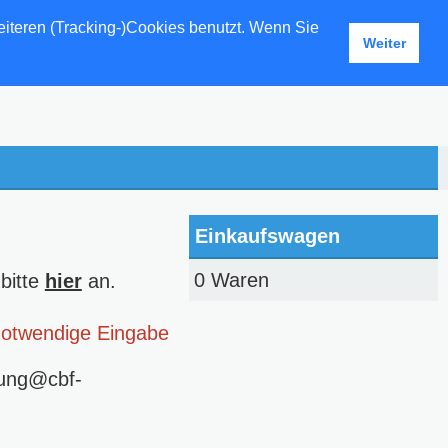
eiteren (Tracking-)Cookies benutzt. Wenn Sie
Weiter
Einkaufswagen
0 Waren
bitte
hier
an.
Notwendige Eingabe
lung@cbf-