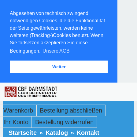
Abgesehen von technisch zwingend
notwendigen Cookies, die die Funktionalität
der Seite gewährleisten, werden keine
weiteren (Tracking-)Cookies benutzt. Wenn
Sie fortsetzen akzeptieren Sie diese
Bedingungen.
Unsere AGB
Weiter
Warenkorb
Bestellung abschließen
Ihr Konto
Bestellung widerrufen
Startseite
»
Katalog
»
Kontakt