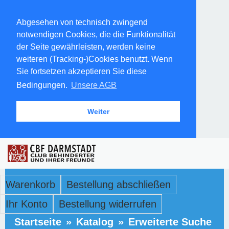
Abgesehen von technisch zwingend
notwendigen Cookies, die die Funktionalität
der Seite gewährleisten, werden keine
weiteren (Tracking-)Cookies benutzt. Wenn
Sie fortsetzen akzeptieren Sie diese
Bedingungen.
Unsere AGB
Weiter
Warenkorb
Bestellung abschließen
Ihr Konto
Bestellung widerrufen
Startseite
»
Katalog
»
Erweiterte Suche